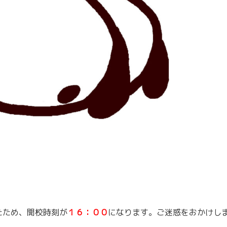
たため、開校時刻が
１６：００
になります。ご迷惑をおかけし