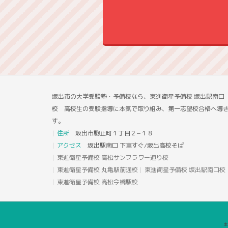
坂出市の大学受験塾・予備校なら、東進衛星予備校 坂出駅南口
校 高校生の受験指導に本気で取り組み、第一志望校合格へ導
す。
住所
坂出市駒止町１丁目２−１８
アクセス
坂出駅南口 下車すぐ/坂出高校そば
東進衛星予備校 高松サンフラワー通り校
東進衛星予備校 丸亀駅前通校
東進衛星予備校 坂出駅南口校
東進衛星予備校 高松今橋駅校
本