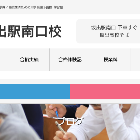
･学費／高校生のための大学受験予備校･学習塾
坂出駅南口 下車すぐ
坂出高校そば
合格実績
合格体験記
授業料
ブログ