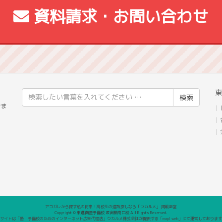
資料請求・お問い合わせ
東
検
索
きま
結
果:
アコガレから探す私の将来！高校生の進路探しなら「ウカルメ」 掲載教室
Copyright © 東進衛星予備校 坂出駅南口校 All Rights Reserved.
サイトは「塾・予備校のためのインターネット広告代理店」ウカルメ株式会社が提供する「mapl web」にて運営しておりま