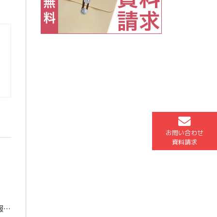
お問い合わせ
資料請求
今日で国公立大学（前期）の結果発表が終わりました。とりあえず現時点の速報値をご報告いたします。 難関国公立大学 ７名 東京大 ２名京都大 大阪大 ２名神戸大 東京外大 国公立大学 ２７名 筑波大 横浜国立大 静岡大 京 […]