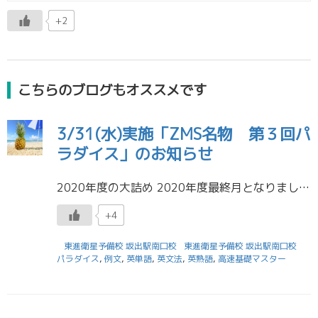
+2
こちらのブログもオススメです
3/31(水)実施「ZMS名物 第３回パ
ラダイス」のお知らせ
2020年度の大詰め 2020年度最終月となりました。新年早々始まった「ZMS名物パラダイス」も第３弾です。 なぜ高速基礎マスターで英単語や英熟語の修得を急いでいるのか、そのとっかかりとして高速基礎マスターが最適である理 […]
+4
東進衛星予備校 坂出駅南口校
東進衛星予備校 坂出駅南口校
パラダイス
,
例文
,
英単語
,
英文法
,
英熟語
,
高速基礎マスター