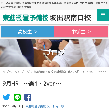
坂出の大学受験塾･予備校なら東進衛星予備校 坂出駅南口校の校舎案内･ブログ･学費／高校生のた
めの大学受験予備校･学習塾
高校生 ＞
中学生 ＞
ブログ
トップページ
>
ブログ
>
東進衛星予備校 坂出駅南口校
>
9月HR ～高1・2ver.～
9月HR ～高1・2ver.～
2021年9月17日
東進衛星予備校 坂出駅南口校