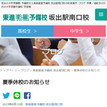
坂出の大学受験塾･予備校なら東進衛星予備校 坂出駅南口校の校舎案内･ブログ･学費／高校生のた
めの大学受験予備校･学習塾
高校生 ＞
中学生 ＞
ブログ
トップページ
>
ブログ
>
東進衛星予備校 坂出駅南口校
>
夏季休校のお知らせ
夏季休校のお知らせ
2023年8月12日
東進衛星予備校 坂出駅南口校