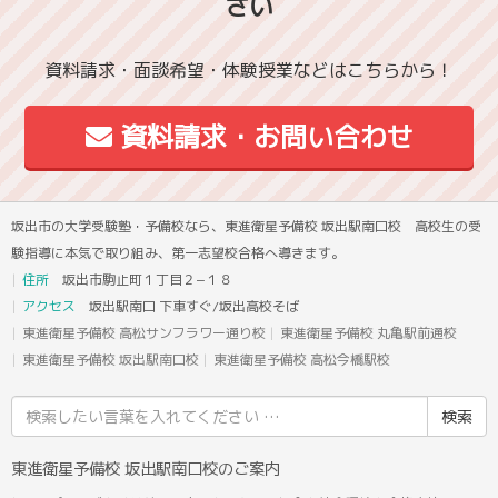
さい
資料請求・面談希望・体験授業などはこちらから！
資料請求・お問い合わせ
坂出市の大学受験塾・予備校なら、東進衛星予備校 坂出駅南口校 高校生の受
験指導に本気で取り組み、第一志望校合格へ導きます。
住所
坂出市駒止町１丁目２−１８
アクセス
坂出駅南口 下車すぐ/坂出高校そば
東進衛星予備校 高松サンフラワー通り校
東進衛星予備校 丸亀駅前通校
東進衛星予備校 坂出駅南口校
東進衛星予備校 高松今橋駅校
検
索
結
東進衛星予備校 坂出駅南口校のご案内
果: