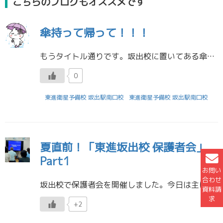
こちらのブログもオススメです
傘持って帰って！！！
もうタイトル通りです。坂出校に置いてある傘を持って帰ってください。 明日から2月に入ります。特に高3生の方は自由登校になるので、校舎に来ない生徒も出てくるでしょう。だからこそ、このメッセージに反応してください。 今週土曜 […]
0
東進衛星予備校 坂出駅南口校
東進衛星予備校 坂出駅南口校
夏直前！「東進坂出校 保護者会」
Part1
お問い
合わせ
坂出校で保護者会を開催しました。今日は主に受験生の保護者の方々をお呼びしました。これまで生徒たちにHRで伝えた内容を、保護者とも共有することを目的にしています。 テーマはずばり！ 「本気で現役合格するための保護者会」 で […]
資料請
求
+2