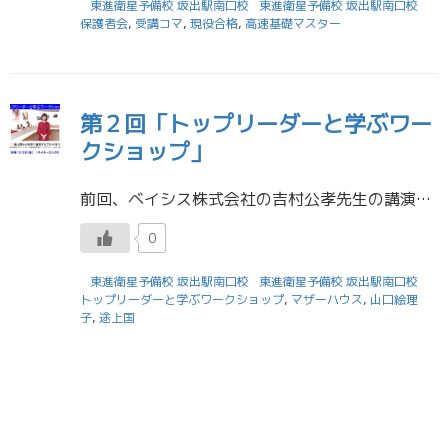
東進衛星予備校 坂出駅南口校
東進衛星予備校 坂出駅南口校
保護者会
,
受講コマ
,
現役合格
,
高速基礎マスター
第２回「トップリーダーと学ぶワー
クショップ」
前回、ベイシス株式会社の吉村公孝先生の講演を聞き、ワークショップを実施しました。講演を見たり、感想を残したりすることは今までも経験がありますが、友だちを意見交換をしたり、みんなの前で発表したり、という経験は初めての方も多 […]
0
東進衛星予備校 坂出駅南口校
東進衛星予備校 坂出駅南口校
トップリーダーと学ぶワークショップ
,
マザーハウス
,
山口絵理
子
,
途上国