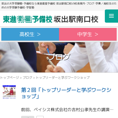
坂出の大学受験塾･予備校なら東進衛星予備校 坂出駅南口校の校舎案内･ブログ･学費／高校生のた
めの大学受験予備校･学習塾
高校生 ＞
中学生 ＞
ブログ
トップページ
>
ブログ
>
トップリーダーと学ぶワークショップ
第２回「トップリーダーと学ぶワークシ
ョップ」
前回、ベイシス株式会社の吉村公孝先生の講演を聞き、ワークショップを実施しました。講演を見たり、感想を残したりすることは今までも経験がありますが、友だちを意見交換をしたり、みんなの前で発表したり、という経験は初めての方も多 […]