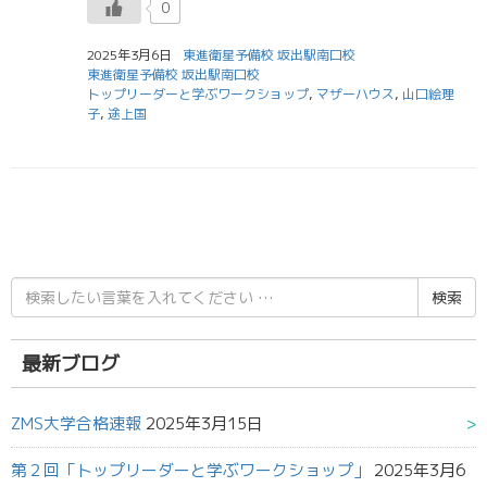
0
2025年3月6日
東進衛星予備校 坂出駅南口校
東進衛星予備校 坂出駅南口校
トップリーダーと学ぶワークショップ
,
マザーハウス
,
山口絵理
子
,
途上国
検
索
結
果:
最新ブログ
ZMS大学合格速報
2025年3月15日
第２回「トップリーダーと学ぶワークショップ」
2025年3月6