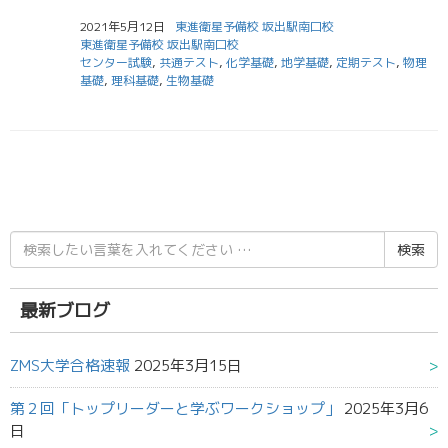
2021年5月12日
東進衛星予備校 坂出駅南口校
東進衛星予備校 坂出駅南口校
センター試験
,
共通テスト
,
化学基礎
,
地学基礎
,
定期テスト
,
物理
基礎
,
理科基礎
,
生物基礎
検
索
結
果:
最新ブログ
ZMS大学合格速報
2025年3月15日
第２回「トップリーダーと学ぶワークショップ」
2025年3月6
日