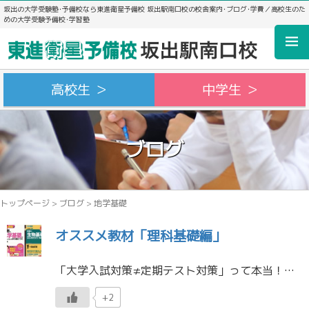
坂出の大学受験塾･予備校なら東進衛星予備校 坂出駅南口校の校舎案内･ブログ･学費／高校生のた
めの大学受験予備校･学習塾
高校生 ＞
中学生 ＞
ブログ
トップページ
>
ブログ
>
地学基礎
オススメ教材「理科基礎編」
「大学入試対策≠定期テスト対策」って本当！？ 「定期テスト」、「校内模試」、「全国模試」の中で、どれが受験に一番近いのか ？と質問すると、誰もが、「全国模試」と答えます（当たり前だよね）。どれが受験に一番遠いのか ？と質 […]
+2