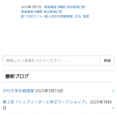
2023年7月1日
東進衛星予備校 坂出駅南口校
東進衛星予備校 坂出駅南口校
修了判定テスト
,
個人別定石問題演習
,
定石
,
演習
検
索
結
果:
最新ブログ
ZMS大学合格速報
2025年3月15日
第２回「トップリーダーと学ぶワークショップ」
2025年3月6
日