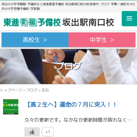
坂出の大学受験塾･予備校なら東進衛星予備校 坂出駅南口校の校舎案内･ブログ･学費／高校生のた
めの大学受験予備校･学習塾
高校生 ＞
中学生 ＞
ブログ
トップページ
>
ブログ
>
定石
【高２生へ】運命の７月に突入！！
久々の更新です。なかなか更新時間が取れなくて・・・と言い訳したところで・・・高２生のみなさん、ついに７月に突入しました。 目的に応じ、「個人別定石問題演習」を受講してくれた高２生のみなさん、ついに解禁です。今日、とある生 […]
+1