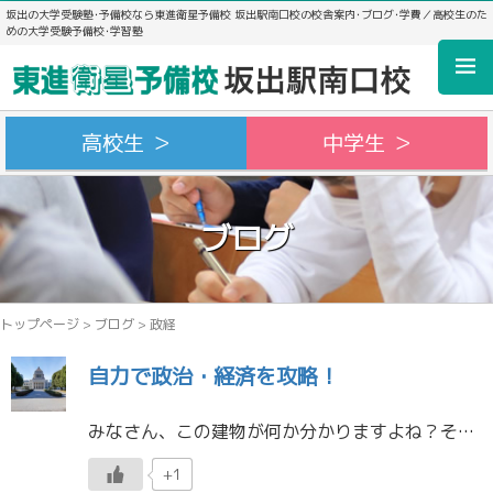
坂出の大学受験塾･予備校なら東進衛星予備校 坂出駅南口校の校舎案内･ブログ･学費／高校生のた
めの大学受験予備校･学習塾
高校生 ＞
中学生 ＞
ブログ
トップページ
>
ブログ
>
政経
自力で政治・経済を攻略！
みなさん、この建物が何か分かりますよね？そう、これは「国会議事堂」です。向かって右が参議院、左が衆議院となっています。 さて、今回のテーマは「政治・経済」です。政治・経済は、固いイメージがあって敬遠する人が多いと聞きます […]
+1