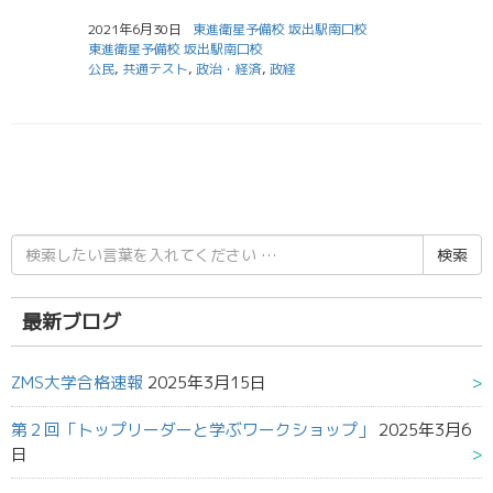
2021年6月30日
東進衛星予備校 坂出駅南口校
東進衛星予備校 坂出駅南口校
公民
,
共通テスト
,
政治・経済
,
政経
検
索
結
果:
最新ブログ
ZMS大学合格速報
2025年3月15日
第２回「トップリーダーと学ぶワークショップ」
2025年3月6
日