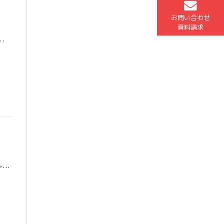
お問い合わせ
資料請求
らせします。 絶対に忘れるな！その①「時計(２個)」 「受験票」「筆記用具」などいろいろ大事なものはあります。でも、何があっても絶 […]
さて、今回は受験当日のことを少しイメージしてみましょう。 会場入りして”すぐ”しておくこと 会場入りしたら次の２つを速攻で確認しましょう。 ①自分の座席 ②トイレの位置と数 これしかありません。 特に②については重要です […]