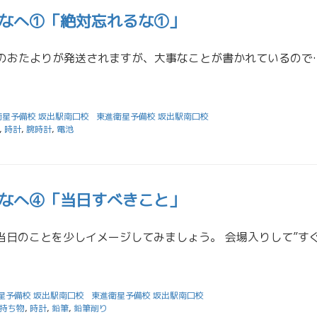
なへ①「絶対忘れるな①」
明日にも東進ZMSのおたよりが発送されますが、大事なことが書かれているので、こちらでもお知
衛星予備校 坂出駅南口校
東進衛星予備校 坂出駅南口校
,
時計
,
腕時計
,
電池
なへ④「当日すべきこと」
星予備校 坂出駅南口校
東進衛星予備校 坂出駅南口校
持ち物
,
時計
,
鉛筆
,
鉛筆削り