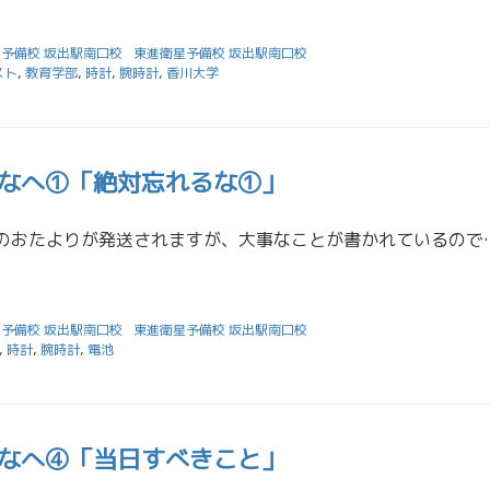
予備校 坂出駅南口校
東進衛星予備校 坂出駅南口校
スト
,
教育学部
,
時計
,
腕時計
,
香川大学
なへ①「絶対忘れるな①」
明日にも東進ZMSのおたよりが発送されますが、大事なことが書かれているので、こちらでもお知
予備校 坂出駅南口校
東進衛星予備校 坂出駅南口校
,
時計
,
腕時計
,
電池
なへ④「当日すべきこと」