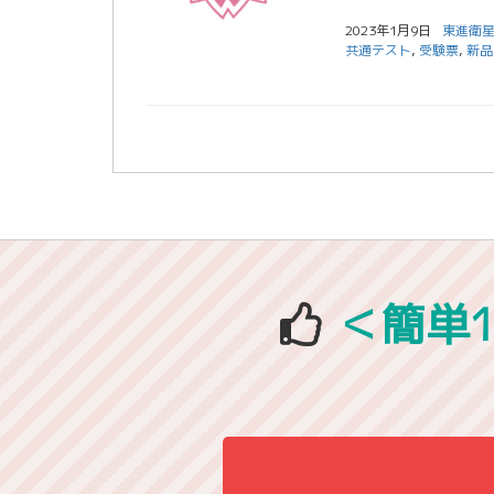
2023年1月9日
東進衛星
共通テスト
,
受験票
,
新品
＜簡単