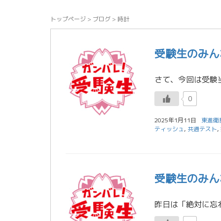
トップページ
>
ブログ
>
時計
受験生のみん
0
2025年1月11日
東進衛
ティッシュ
,
共通テスト
,
受験生のみん