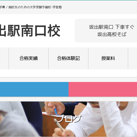
･学費／高校生のための大学受験予備校･学習塾
坂出駅南口 下車すぐ
坂出高校そば
合格実績
合格体験記
授業料
ブログ