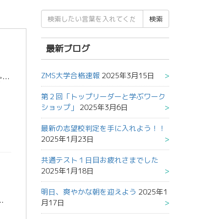
検
索
結
果:
最新ブログ
ZMS大学合格速報
2025年3月15日
さて、今回は受験当日のことを少しイメージしてみましょう。 会場入りして”すぐ”しておくこと 会場入りしたら次の２つを速攻で確認しましょう。 ①自分の座席 ②トイレの位置と数 これしかありません。 特に②については重要です […]
第２回「トップリーダーと学ぶワーク
ショップ」
2025年3月6日
最新の志望校判定を手に入れよう！！
2025年1月23日
共通テスト１日目お疲れさまでした
2025年1月18日
明日、爽やかな朝を迎えよう
2025年1
というか、その②で終わりなんですけどね・・・ 絶対に忘れるな！！その②「お金」 お金さえあれば何とかなります・・・ […]
月17日