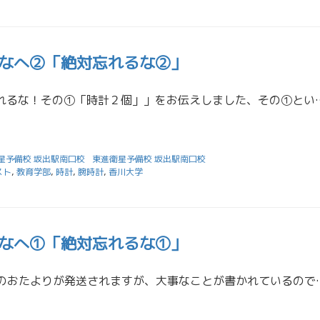
なへ②「絶対忘れるな②」
昨日は「絶対に忘れるな！その①「時計２個」」をお伝えしました、その①ということは、その②もあるわけですよ。
星予備校 坂出駅南口校
東進衛星予備校 坂出駅南口校
スト
,
教育学部
,
時計
,
腕時計
,
香川大学
なへ①「絶対忘れるな①」
明日にも東進ZMSのおたよりが発送されますが、大事なことが書かれているので、こちらでもお知