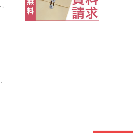
さて、今回は受験当日のことを少しイメージしてみましょう。 会場入りして”すぐ”しておくこと 会場入りしたら次の２つを速攻で確認しましょう。 ①自分の座席 ②トイレの位置と数 これしかありません。 特に②については重要です […]
というか、その②で終わりなんですけどね・・・ 絶対に忘れるな！！その②「お金」 お金さえあれば何とかなります・・・ […]