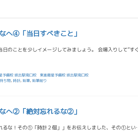
なへ④「当日すべきこと」
星予備校 坂出駅南口校
東進衛星予備校 坂出駅南口校
持ち物
,
時計
,
鉛筆
,
鉛筆削り
なへ②「絶対忘れるな②」
昨日は「絶対に忘れるな！その①「時計２個」」をお伝えしました、その①ということは、その②もあるわけですよ。