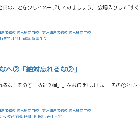
衛星予備校 坂出駅南口校
東進衛星予備校 坂出駅南口校
持ち物
,
時計
,
鉛筆
,
鉛筆削り
なへ②「絶対忘れるな②」
昨日は「絶対に忘れるな！その①「時計２個」」をお伝えしました、その①ということは、その②もあるわけですよ。
衛星予備校 坂出駅南口校
東進衛星予備校 坂出駅南口校
スト
,
教育学部
,
時計
,
腕時計
,
香川大学