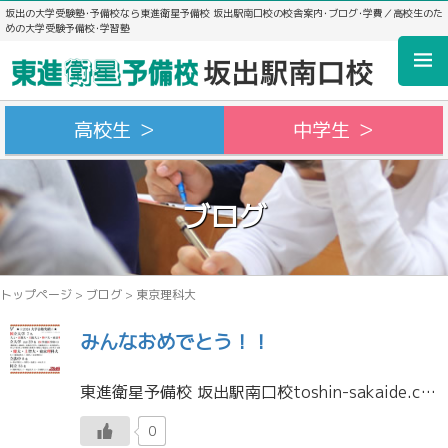
坂出の大学受験塾･予備校なら東進衛星予備校 坂出駅南口校の校舎案内･ブログ･学費／高校生のた
めの大学受験予備校･学習塾
高校生 ＞
中学生 ＞
ブログ
トップページ
>
ブログ
>
東京理科大
みんなおめでとう！！
東進衛星予備校 坂出駅南口校toshin-sakaide.com
0