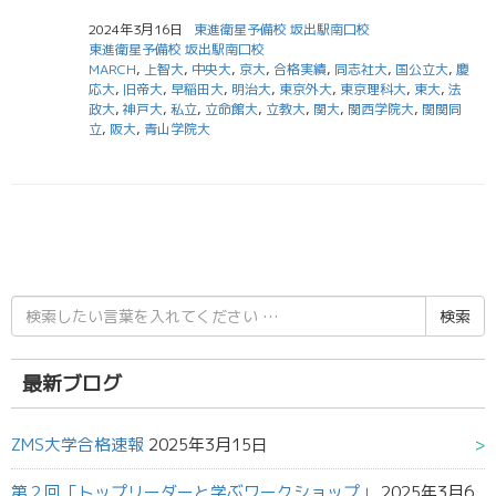
2024年3月16日
東進衛星予備校 坂出駅南口校
東進衛星予備校 坂出駅南口校
MARCH
,
上智大
,
中央大
,
京大
,
合格実績
,
同志社大
,
国公立大
,
慶
応大
,
旧帝大
,
早稲田大
,
明治大
,
東京外大
,
東京理科大
,
東大
,
法
政大
,
神戸大
,
私立
,
立命館大
,
立教大
,
関大
,
関西学院大
,
関関同
立
,
阪大
,
青山学院大
検
索
結
果:
最新ブログ
ZMS大学合格速報
2025年3月15日
第２回「トップリーダーと学ぶワークショップ」
2025年3月6