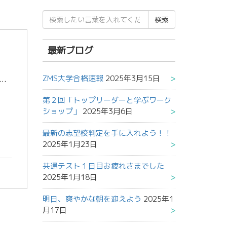
検
索
結
果:
最新ブログ
ZMS大学合格速報
2025年3月15日
進的始業式」を行いました。毎月HRの一環でもありますが、東進は１２月から新学年に移行するので、「始業式」と銘打っているわけです。生徒はもちろん、今回は保護者の方々にもご出席いただいています。 […]
第２回「トップリーダーと学ぶワーク
ショップ」
2025年3月6日
最新の志望校判定を手に入れよう！！
2025年1月23日
共通テスト１日目お疲れさまでした
2025年1月18日
明日、爽やかな朝を迎えよう
2025年1
月17日