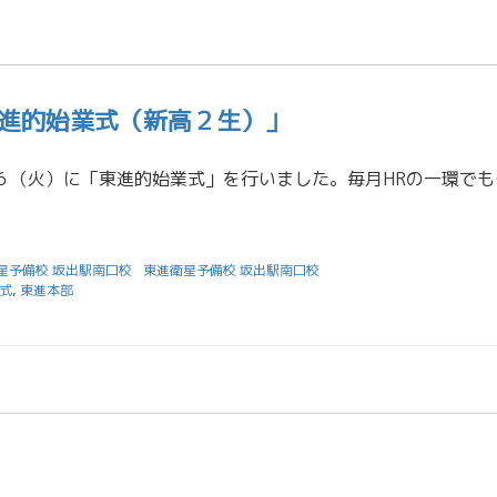
進的始業式（新高２生）」
坂出校では１２／６（火）に「東
星予備校 坂出駅南口校
東進衛星予備校 坂出駅南口校
式
,
東進本部