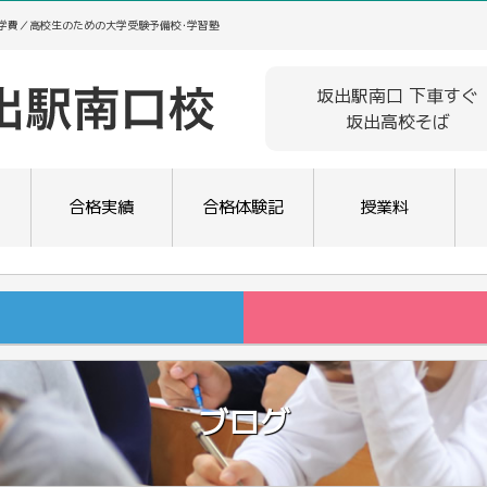
･学費／高校生のための大学受験予備校･学習塾
坂出駅南口 下車すぐ
坂出高校そば
合格実績
合格体験記
授業料
ブログ