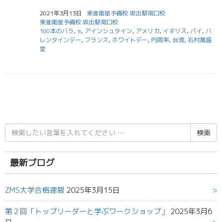
2021年3月13日
東進衛星予備校 坂出駅南口校
東進衛星予備校 坂出駅南口校
100本のバラ
,
π
,
アインシュタイン
,
アメリカ
,
イギリス
,
パイ
,
バ
レンタインデー
,
フランス
,
ホワイトデー
,
円周率
,
台湾
,
石村萬盛
堂
検
索
結
果:
最新ブログ
ZMS大学合格速報
2025年3月15日
第２回「トップリーダーと学ぶワークショップ」
2025年3月6