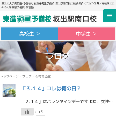
坂出の大学受験塾･予備校なら東進衛星予備校 坂出駅南口校の校舎案内･ブログ･学費／高校生のた
めの大学受験予備校･学習塾
高校生 ＞
中学生 ＞
ブログ
トップページ
>
ブログ
>
石村萬盛堂
「３.１４」コレは何の日？
「２.１４」はバレンタインデーですよね。女性が男性にチョコをあげる日と言われています。 しかし、この日本人が思うバレンタインデーは少数派だと知っていましたか？ 調べてみたらおもしろかったので本記事の最後に書いておこうと思 […]
+5