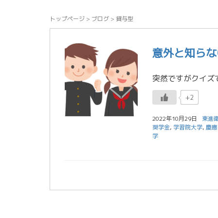
トップページ
>
ブログ
>
貸与型
意外と知らな
+2
2022年10月29日
東進
奨学金
,
学習院大学
,
慶應
学