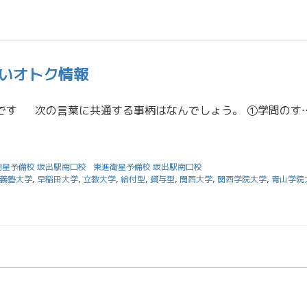
いオトク情報
突然ですがクイズです 次の言葉に共通する事柄はなんでしょう。 ①学問のすゝめ②めざせ！都の西北③地の塩、世の光④自由の
衛星予備校 坂出駅南口校
東進衛星予備校 坂出駅南口校
義塾大学
,
早稲田大学
,
立教大学
,
給付型
,
貸与型
,
関西大学
,
関西学院大学
,
青山学院