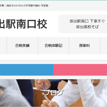
･学費／高校生のための大学受験予備校･学習塾
坂出駅南口 下車すぐ
坂出高校そば
合格実績
合格体験記
授業料
ブログ