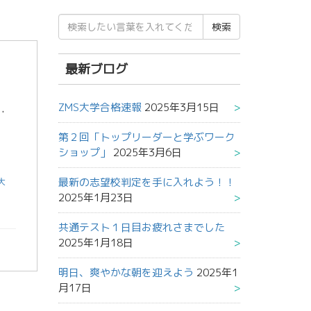
検
索
結
果:
最新ブログ
ZMS大学合格速報
2025年3月15日
学府⑤目白の社⑥ランバス支給⑦学の実化 正解は・・・ 奨学金 でした。 ちなみにどこの大学の奨学金 […]
第２回「トップリーダーと学ぶワーク
ショップ」
2025年3月6日
最新の志望校判定を手に入れよう！！
大
2025年1月23日
共通テスト１日目お疲れさまでした
2025年1月18日
明日、爽やかな朝を迎えよう
2025年1
月17日