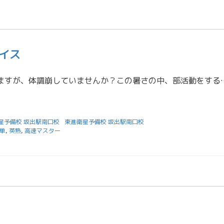
イス
蒸し暑い日が続きますが、体調崩していませんか？この暑さの中、部活動をするとすぐに家に帰りたくなってしまいま
星予備校 坂出駅南口校
東進衛星予備校 坂出駅南口校
単
,
英熟
,
高速マスター