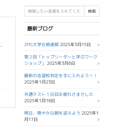
検
索
結
果:
最新ブログ
ZMS大学合格速報
2025年3月15日
すよね。・・・その気持ちとてもよくわかります。でも、そこを踏ん張るかどうかが肝心ですよ。 表題の通り、「第３回パラ […]
第２回「トップリーダーと学ぶワーク
ショップ」
2025年3月6日
最新の志望校判定を手に入れよう！！
2025年1月23日
共通テスト１日目お疲れさまでした
2025年1月18日
明日、爽やかな朝を迎えよう
2025年1
月17日