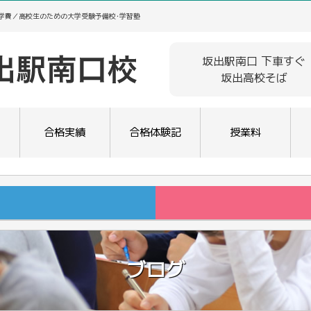
･学費／高校生のための大学受験予備校･学習塾
坂出駅南口 下車すぐ
坂出高校そば
合格実績
合格体験記
授業料
ブログ