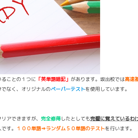
いることの１つに
「英単語暗記」
があります。坂出校では
高速
けでなく、オリジナルの
ペーパーテスト
を使用しています。
クリアできますが、
完全修得
したとしても
完璧に覚えているわ
入です。
１００単語⇒ランダム５０単語のテスト
を行います。