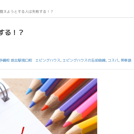
覚えようとする人は失敗する！？
する！？
予備校 坂出駅南口校
エビングハウス
,
エビングハウスの忘却曲線
,
コスパ
,
英単語