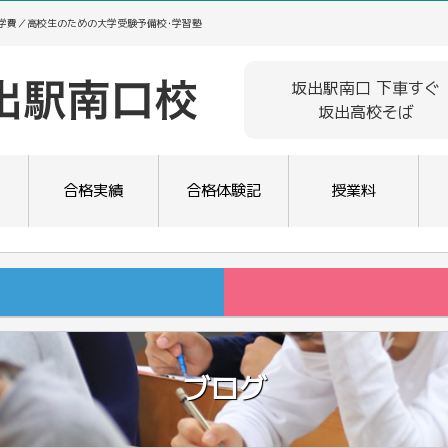
･学費／高校生のための大学受験予備校･学習塾
坂出駅南口 下車すぐ
坂出高校そば
合格実績
合格体験記
授業料
ブログ