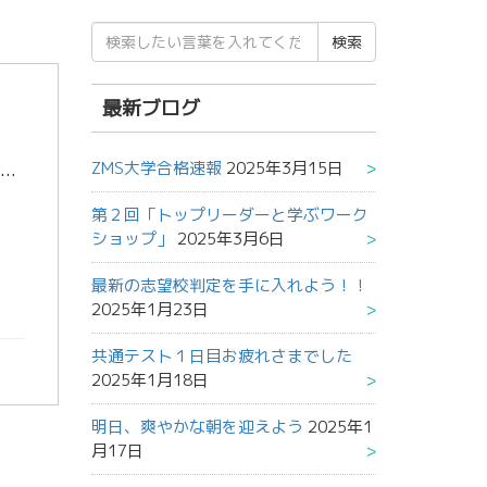
検
索
結
果:
最新ブログ
ZMS大学合格速報
2025年3月15日
おめでとう～～！！ さて、英語で何と言いますか？まあ、普通は「Congratulation」という単語が浮かびますよね？ でも、海外ではお祝いの気持ちを込めて使うときに「Congratulation」とは言わないんだそう […]
第２回「トップリーダーと学ぶワーク
ショップ」
2025年3月6日
最新の志望校判定を手に入れよう！！
2025年1月23日
共通テスト１日目お疲れさまでした
2025年1月18日
明日、爽やかな朝を迎えよう
2025年1
月17日