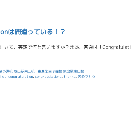
lationは間違っている！？
星予備校 坂出駅南口校
東進衛星予備校 坂出駅南口校
shes
,
congratulation
,
congratulations
,
thanks
,
おめでとう