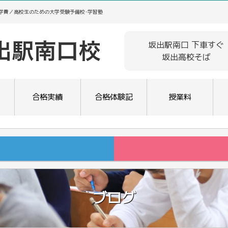
･学費／高校生のための大学受験予備校･学習塾
坂出駅南口 下車すぐ
坂出高校そば
合格実績
合格体験記
授業料
ブログ