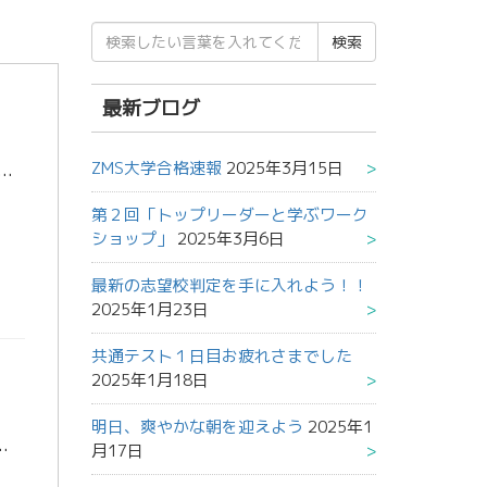
検
索
結
果:
最新ブログ
ZMS大学合格速報
2025年3月15日
実施されました。受験したみなさん、お疲れさまでした。 前回の4月共レべから今日まで、各々課題をもって取り組んできましたが、感触はどうでしたか？自己採点シートは ６/１５（水） […]
第２回「トップリーダーと学ぶワーク
ショップ」
2025年3月6日
最新の志望校判定を手に入れよう！！
2025年1月23日
共通テスト１日目お疲れさまでした
2025年1月18日
明日、爽やかな朝を迎えよう
2025年1
験希望の方は、本校LINEにご連絡ください。 ZMSグループは正式に「準会場」として認定されているので、フジグラン […]
月17日