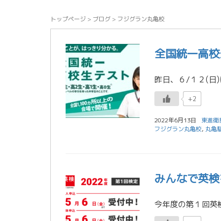
トップページ
>
ブログ
>
フジグラン丸亀校
全国統一高校
+2
2022年6月13日
東進衛
フジグラン丸亀校
,
丸亀
みんなで英検