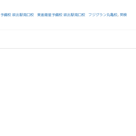
予備校 坂出駅南口校
東進衛星予備校 坂出駅南口校
フジグラン丸亀校
,
英検