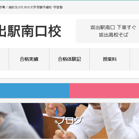
･学費／高校生のための大学受験予備校･学習塾
坂出駅南口 下車すぐ
坂出高校そば
合格実績
合格体験記
授業料
ブログ