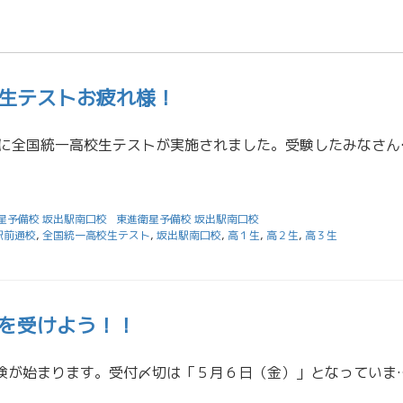
生テストお疲れ様！
昨日、６/１２(日)に全国統一高校生テストが
星予備校 坂出駅南口校
東進衛星予備校 坂出駅南口校
駅前通校
,
全国統一高校生テスト
,
坂出駅南口校
,
高１生
,
高２生
,
高３生
を受けよう！！
今年度の第１回英検が始まります。受付〆切は「５月６日（金）」となっています。チャレンジしてみませんか？ 受