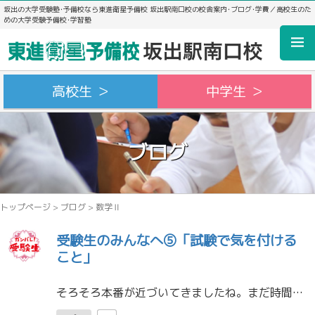
坂出の大学受験塾･予備校なら東進衛星予備校 坂出駅南口校の校舎案内･ブログ･学費／高校生のた
めの大学受験予備校･学習塾
高校生 ＞
中学生 ＞
ブログ
トップページ
>
ブログ
>
数学Ⅱ
受験生のみんなへ⑤「試験で気を付ける
こと」
そろそろ本番が近づいてきましたね。まだ時間は残されていますから、充実した時間を過ごしましょう。まあ、言われなくても過ごしていると思いますけど・・・さて、心配性の山本はどうしてもお伝えしたいことが「たくさん」あります。今回 […]