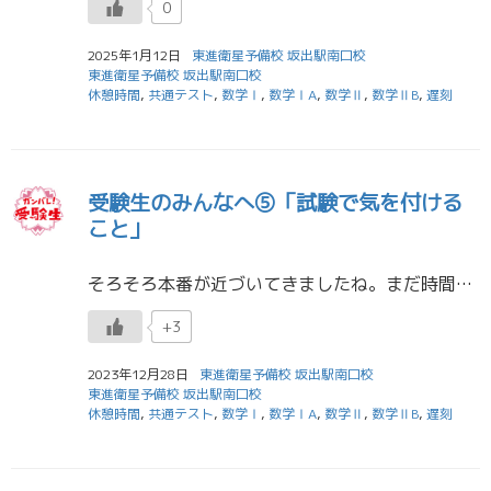
0
2025年1月12日
東進衛星予備校 坂出駅南口校
東進衛星予備校 坂出駅南口校
休憩時間
,
共通テスト
,
数学Ⅰ
,
数学ⅠA
,
数学Ⅱ
,
数学ⅡB
,
遅刻
受験生のみんなへ⑤「試験で気を付ける
こと」
そろそろ本番が近づいてきましたね。まだ時間は残されていますから、充実した時間を過ごしましょう。まあ、言われなくても過ごしていると思いますけど・・・さて、心配性の山本はどうしてもお伝えしたいことが「たくさん」あります。今回 […]
+3
2023年12月28日
東進衛星予備校 坂出駅南口校
東進衛星予備校 坂出駅南口校
休憩時間
,
共通テスト
,
数学Ⅰ
,
数学ⅠA
,
数学Ⅱ
,
数学ⅡB
,
遅刻