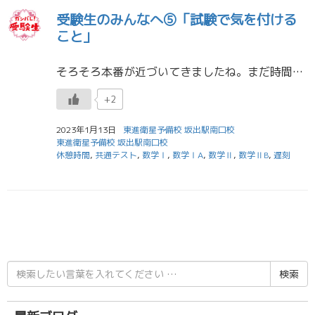
受験生のみんなへ⑤「試験で気を付ける
こと」
そろそろ本番が近づいてきましたね。まだ時間は残されていますから、充実した時間を過ごしましょう。まあ、言われなくても過ごしていると思いますけど・・・さて、心配性の山本はどうしてもお伝えしたいことが「たくさん」あります。今回 […]
+2
2023年1月13日
東進衛星予備校 坂出駅南口校
東進衛星予備校 坂出駅南口校
休憩時間
,
共通テスト
,
数学Ⅰ
,
数学ⅠA
,
数学Ⅱ
,
数学ⅡB
,
遅刻
検
索
結
果: