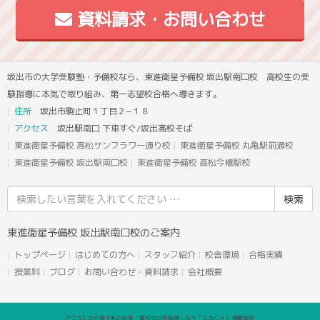
資料請求・お問い合わせ
坂出市の大学受験塾・予備校なら、東進衛星予備校 坂出駅南口校 高校生の受
験指導に本気で取り組み、第一志望校合格へ導きます。
住所
坂出市駒止町１丁目２−１８
アクセス
坂出駅南口 下車すぐ/坂出高校そば
東進衛星予備校 高松サンフラワー通り校
東進衛星予備校 丸亀駅前通校
東進衛星予備校 坂出駅南口校
東進衛星予備校 高松今橋駅校
検
索
結
東進衛星予備校 坂出駅南口校のご案内
果:
トップページ
はじめての方へ
スタッフ紹介
校舎環境
合格実績
授業料
ブログ
お問い合わせ・資料請求
会社概要
アコガレから探す私の将来！高校生の進路探しなら「ウカルメ」 掲載教室