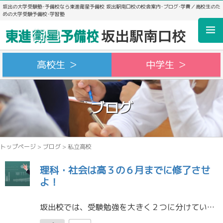
坂出の大学受験塾･予備校なら東進衛星予備校 坂出駅南口校の校舎案内･ブログ･学費／高校生のた
めの大学受験予備校･学習塾
高校生 ＞
中学生 ＞
ブログ
トップページ
>
ブログ
>
私立高校
理科・社会は高３の６月までに修了させ
よ！
坂出校では、受験勉強を大きく２つに分けています。①共通テスト対策②国公立二次・私大一般対策です。 二次試験の配点が大きい大学があることも知っていますが、それでもあえて、坂出校では「共通テストで入試は(ほぼ)決まる」と言い […]