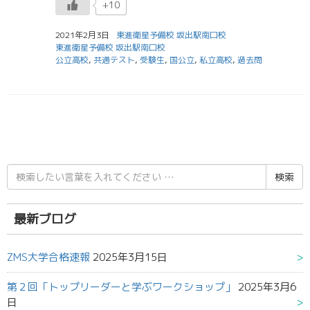
+10
2021年2月3日
東進衛星予備校 坂出駅南口校
東進衛星予備校 坂出駅南口校
公立高校
,
共通テスト
,
受験生
,
国公立
,
私立高校
,
過去問
検
索
結
果:
最新ブログ
ZMS大学合格速報
2025年3月15日
第２回「トップリーダーと学ぶワークショップ」
2025年3月6
日