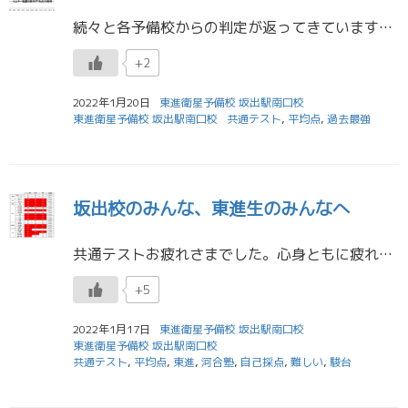
続々と各予備校からの判定が返ってきていますね。とは言っても、前回報告したように、地方の点数はまだ集まっていないんですよね。 つまり、比較的平均点が高い都心部を中心とした平均点が公表されて、上グラフ状態です。 形式が変わる […]
+2
2022年1月20日
東進衛星予備校 坂出駅南口校
東進衛星予備校 坂出駅南口校
共通テスト
,
平均点
,
過去最強
坂出校のみんな、東進生のみんなへ
共通テストお疲れさまでした。心身ともに疲れ切っているだろうから、短くまとめます。 自己採点に嘆く必要はありません。上表の通り、今年の共通テストが難しかったのは明らかで、各予備校が平均点を大きく下げています。 でも、みんな […]
+5
2022年1月17日
東進衛星予備校 坂出駅南口校
東進衛星予備校 坂出駅南口校
共通テスト
,
平均点
,
東進
,
河合塾
,
自己採点
,
難しい
,
駿台