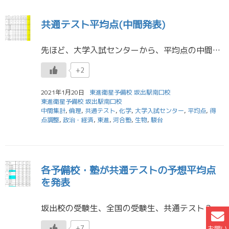
共通テスト平均点(中間発表)
先ほど、大学入試センターから、平均点の中間発表がありました。以前アップした各予備校・塾の予想平均点や昨年度のセンター試験の平均点と比較してみましょう。 得点調整の可能性 上記の表を見ていただいた通り、次の科目間のみ平均点 […]
+2
2021年1月20日
東進衛星予備校 坂出駅南口校
東進衛星予備校 坂出駅南口校
中間集計
,
倫理
,
共通テスト
,
化学
,
大学入試センター
,
平均点
,
得
点調整
,
政治・経済
,
東進
,
河合塾
,
生物
,
駿台
各予備校・塾が共通テストの予想平均点
を発表
坂出校の受験生、全国の受験生、共通テスト２日間、本当にお疲れさまでした。そして、坂出校のみんな、昨日は疲れているのに答案再現システムへの登録、本当にありがとうございました。おかげで100%の入力となりました。 各予備校の […]
+7
お問い