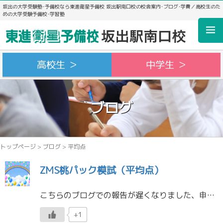
坂出の大学受験塾･予備校なら東進衛星予備校 坂出駅南口校の校舎案内･ブログ･学費／高校生のた
めの大学受験予備校･学習塾
高校生 ＞
中学生 ＞
ブログ
トップページ
>
ブログ
>
平均点
ZMS桃パック模試（平均点）
こちらのブログでの報告が遅くなりました、申し訳ありません。ZMSで実施した「桃パック模試平均点」です。 Reading ７８．１点 Listening ７１．１点 数学ⅠA ８２．４点 数学ⅡB ６７．０点 国語 １３９ […]
+1