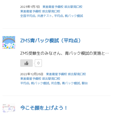
2023年1月7日
東進衛星予備校 坂出駅南口校
東進衛星予備校 坂出駅南口校
全国平均点
,
共通テスト
,
平均点
,
桃パック模試
ZMS青パック模試（平均点）
ZMS受験生のみなさん、青パック模試の実施とご協力ありがとうございました。以下、平均点を公開します。 Reading ６８．６点 Listening ８１．９点 数ⅠA ６２．３点 数ⅡB ６２．７点 国語 １５６．１点 […]
0
2022年12月26日
東進衛星予備校 坂出駅南口校
東進衛星予備校 坂出駅南口校
平均点
,
桃パック模試
,
河合塾
,
青パック模試
,
駿台
今こそ顔を上げよう！