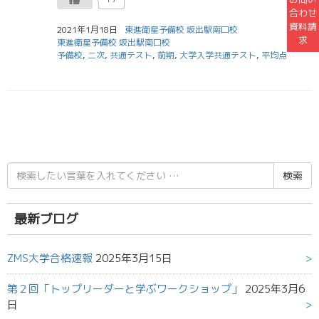
合わせ
資料請
2021年1月18日
東進衛星予備校 坂出駅南口校
求
東進衛星予備校 坂出駅南口校
予備校
,
二次
,
共通テスト
,
前期
,
大学入学共通テスト
,
平均点
検
索
結
果:
最新ブログ
ZMS大学合格速報
2025年3月15日
第２回「トップリーダーと学ぶワークショップ」
2025年3月6
日